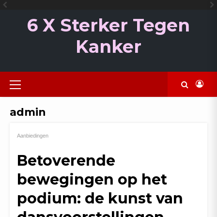
Ga
naar
6 X Sterker Tegen
de
inhoud
Kanker
Primair
menu
admin
Aanbiedingen
Betoverende
bewegingen op het
podium: de kunst van