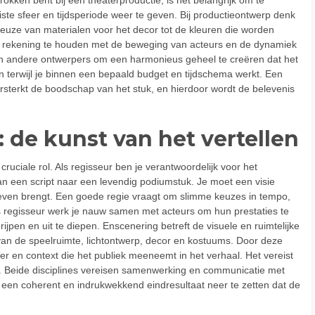
e sfeer en tijdsperiode weer te geven. Bij productieontwerp denk
euze van materialen voor het decor tot de kleuren die worden
or rekening te houden met de beweging van acteurs en de dynamiek
n andere ontwerpers om een harmonieus geheel te creëren dat het
en terwijl je binnen een bepaald budget en tijdschema werkt. Een
rsterkt de boodschap van het stuk, en hierdoor wordt de belevenis
 de kunst van het vertellen
ruciale rol. Als regisseur ben je verantwoordelijk voor het
n een script naar een levendig podiumstuk. Je moet een visie
 leven brengt. Een goede regie vraagt om slimme keuzes in tempo,
Als regisseur werk je nauw samen met acteurs om hun prestaties te
jpen en uit te diepen. Enscenering betreft de visuele en ruimtelijke
van de speelruimte, lichtontwerp, decor en kostuums. Door deze
er en context die het publiek meeneemt in het verhaal. Het vereist
ek. Beide disciplines vereisen samenwerking en communicatie met
 een coherent en indrukwekkend eindresultaat neer te zetten dat de