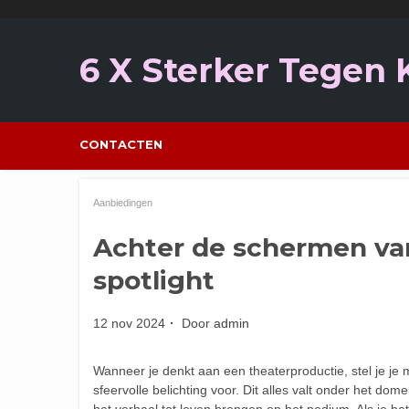
Ga
naar
de
6 X Sterker Tegen
inhoud
CONTACTEN
Aanbiedingen
Achter de schermen van 
spotlight
12 nov 2024
Door
admin
Wanneer je denkt aan een theaterproductie, stel je j
sfeervolle belichting voor. Dit alles valt onder het do
het verhaal tot leven brengen op het podium. Als je bet