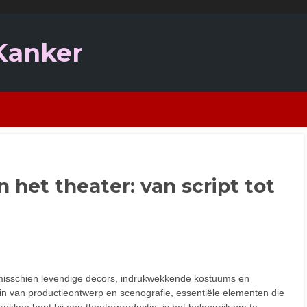
 Kanker
het theater: van script tot
e misschien levendige decors, indrukwekkende kostuums en
mein van productieontwerp en scenografie, essentiële elementen die
rokken bent bij een theaterproductie, is het belangrijk om te