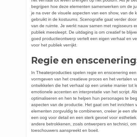
begrijpen hoe deze elementen samenwerken om de juist
je na over de visuele aspecten van een show, van de k
gebruikt in de kostuums. Scenografie gaat verder do
van de ruimte. Je werkt nauw samen met regisseurs e
publiek meesleept. De uitdaging is om creatief te blijv
goed productieontwerp vertelt een eigen verhaal en ve
voor het publiek verrijkt.
Regie en enscenering:
In
Theaterproducties
spelen regie en enscenering een c
vormgeven van het creatieve proces en het vertalen va
ontwikkelen die het verhaal op een unieke manier tot
emotionele accenten en interpretatie van het script. 
optimaliseren en hen te helpen hun personages te begri
aspecten van de productie. Het gaat om het inrichten 
elementen zorgvuldig te combineren, creëer je een sfe
een oog voor detail en een sterk gevoel voor estheti
andere betrokkenen, zoals ontwerpers en technici, om
toeschouwers aanspreekt en boeit.