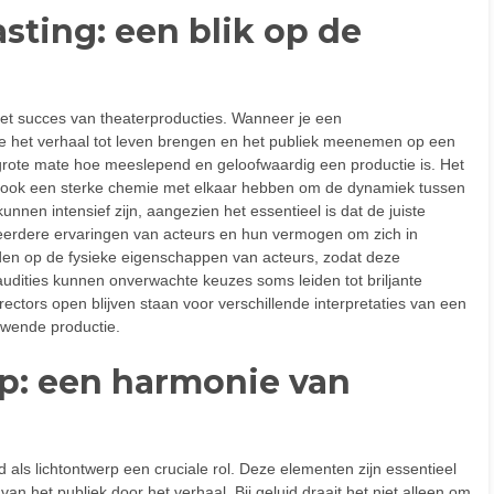
sting: een blik op de
 het succes van theaterproducties. Wanneer je een
 die het verhaal tot leven brengen en het publiek meenemen op een
 grote mate hoe meeslepend en geloofwaardig een productie is. Het
maar ook een sterke chemie met elkaar hebben om de dynamiek tussen
nen intensief zijn, aangezien het essentieel is dat de juiste
ar eerdere ervaringen van acteurs en hun vermogen om zich in
orden op de fysieke eigenschappen van acteurs, zodat deze
udities kunnen onverwachte keuzes soms leiden tot briljante
irectors open blijven staan voor verschillende interpretaties van een
uwende productie.
rp: een harmonie van
 als lichtontwerp een cruciale rol. Deze elementen zijn essentieel
van het publiek door het verhaal. Bij geluid draait het niet alleen om