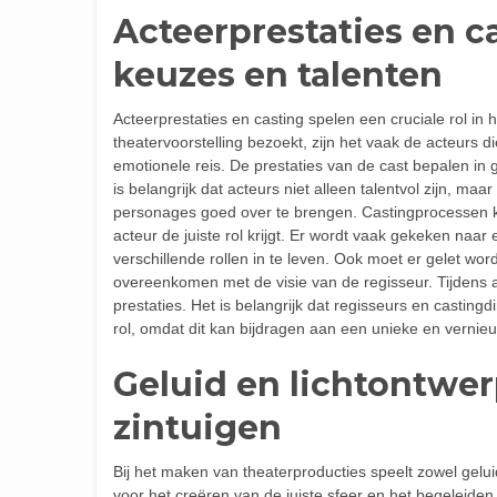
Acteerprestaties en ca
keuzes en talenten
Acteerprestaties en casting spelen een cruciale rol in
theatervoorstelling bezoekt, zijn het vaak de acteurs
emotionele reis. De prestaties van de cast bepalen in
is belangrijk dat acteurs niet alleen talentvol zijn, 
personages goed over te brengen. Castingprocessen kun
acteur de juiste rol krijgt. Er wordt vaak gekeken na
verschillende rollen in te leven. Ook moet er gelet w
overeenkomen met de visie van de regisseur. Tijdens a
prestaties. Het is belangrijk dat regisseurs en castingd
rol, omdat dit kan bijdragen aan een unieke en vernie
Geluid en lichtontwe
zintuigen
Bij het maken van theaterproducties speelt zowel geluid
voor het creëren van de juiste sfeer en het begeleiden 