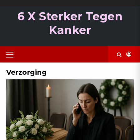
Ga
naar
6 X Sterker Tegen
de
inhoud
Kanker
Primair
menu
Verzorging