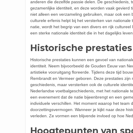
anderen die dezelfde passie delen. De geschiedenis, 
gezamenlijke identiteit, en deze worden vaak gevierd 
niet alleen een verzameling gebruiken, maar ook een 
culturele erfenis helpt bij het versterken van national
natie, wordt het begrip van een divers en rijk culturee
een sterke nationale identiteit die in het dagelijks leven
Historische prestaties
Historische prestaties kunnen een gevoel van national
identiteit. Neem bijvoorbeeld de Gouden Eeuw van Ne
artistieke vooruitgang floreerde. Tijdens deze tijd bo
Rembrandt en Vermeer geboren. Deze prestaties zijn n
geschiedenis, maar versterken ook de culturele identi
Nederlandse voetbalgeschiedenis, met het nationale te
een evenement dat de natie bijeenbrengt en een geme
individuele verschillen. Het moment waarop het team d
doorzettingsvermogen. Wanneer je kijkt naar deze histor
verleden. Ze vormen een blijvende invloed op hoe Nede
Hoogtepunten van spo