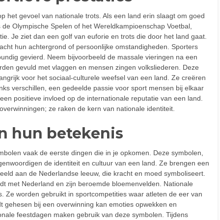
 het gevoel van nationale trots. Als een land erin slaagt om goed
ls de Olympische Spelen of het Wereldkampioenschap Voetbal,
ie. Je ziet dan een golf van euforie en trots die door het land gaat.
cht hun achtergrond of persoonlijke omstandigheden. Sporters
bundig gevierd. Neem bijvoorbeeld de massale vieringen na een
 worden gevuld met vlaggen en mensen zingen volksliederen. Deze
ngrijk voor het sociaal-culturele weefsel van een land. Ze creëren
ks verschillen, een gedeelde passie voor sport mensen bij elkaar
n positieve invloed op de internationale reputatie van een land.
verwinningen; ze raken de kern van nationale identiteit.
n hun betekenis
symbolen vaak de eerste dingen die in je opkomen. Deze symbolen,
enwoordigen de identiteit en cultuur van een land. Ze brengen een
eeld aan de Nederlandse leeuw, die kracht en moed symboliseert.
ordt met Nederland en zijn beroemde bloemenvelden. Nationale
. Ze worden gebruikt in sportcompetities waar atleten de eer van
rdt gehesen bij een overwinning kan emoties opwekken en
ionale feestdagen maken gebruik van deze symbolen. Tijdens