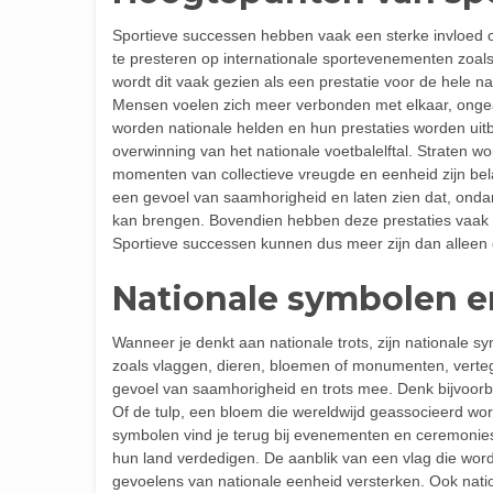
Sportieve successen hebben vaak een sterke invloed op
te presteren op internationale sportevenementen zoa
wordt dit vaak gezien als een prestatie voor de hele nat
Mensen voelen zich meer verbonden met elkaar, ongea
worden nationale helden en hun prestaties worden uit
overwinning van het nationale voetbalelftal. Straten
momenten van collectieve vreugde en eenheid zijn bela
een gevoel van saamhorigheid en laten zien dat, ondan
kan brengen. Bovendien hebben deze prestaties vaak ee
Sportieve successen kunnen dus meer zijn dan alleen o
Nationale symbolen e
Wanneer je denkt aan nationale trots, zijn nationale 
zoals vlaggen, dieren, bloemen of monumenten, verteg
gevoel van saamhorigheid en trots mee. Denk bijvoorb
Of de tulp, een bloem die wereldwijd geassocieerd w
symbolen vind je terug bij evenementen en ceremonies
hun land verdedigen. De aanblik van een vlag die wo
gevoelens van nationale eenheid versterken. Ook nat