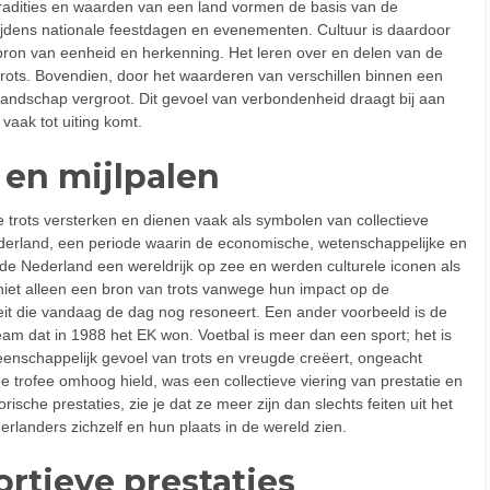
tradities en waarden van een land vormen de basis van de
tijdens nationale feestdagen en evenementen. Cultuur is daardoor
bron van eenheid en herkenning. Het leren over en delen van de
e trots. Bovendien, door het waarderen van verschillen binnen een
l landschap vergroot. Dit gevoel van verbondenheid draagt bij aan
 vaak tot uiting komt.
 en mijlpalen
e trots versterken en dienen vaak als symbolen van collectieve
derland, een periode waarin de economische, wetenschappelijke en
uwde Nederland een wereldrijk op zee en werden culturele iconen als
iet alleen een bron van trots vanwege hun impact op de
teit die vandaag de dag nog resoneert. Een ander voorbeeld is de
am dat in 1988 het EK won. Voetbal is meer dan een sport; het is
enschappelijk gevoel van trots en vreugde creëert, ongeacht
e trofee omhoog hield, was een collectieve viering van prestatie en
ische prestaties, zie je dat ze meer zijn dan slechts feiten uit het
rlanders zichzelf en hun plaats in de wereld zien.
rtieve prestaties