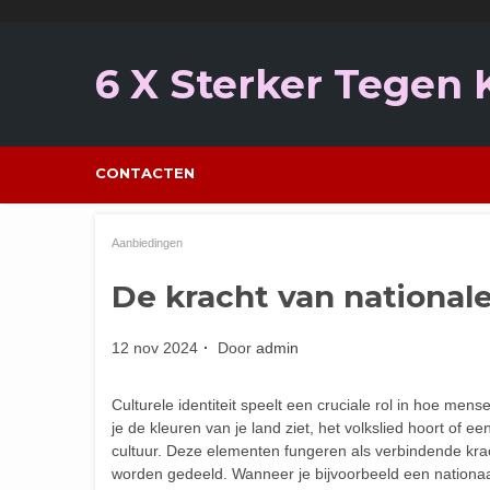
Ga
naar
de
6 X Sterker Tegen
inhoud
CONTACTEN
Aanbiedingen
De kracht van nationale 
12 nov 2024
Door
admin
Culturele identiteit speelt een cruciale rol in hoe men
je de kleuren van je land ziet, het volkslied hoort of e
cultuur. Deze elementen fungeren als verbindende kr
worden gedeeld. Wanneer je bijvoorbeeld een nationaa