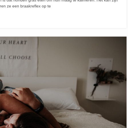
 is dat honden gras eten om hun maag te kalmeren. Het kan zijn
eren ze een braakreflex op te