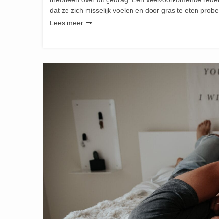
theorieën over dit gedrag. Een veelvoorkomende reden
dat ze zich misselijk voelen en door gras te eten prob
Lees meer