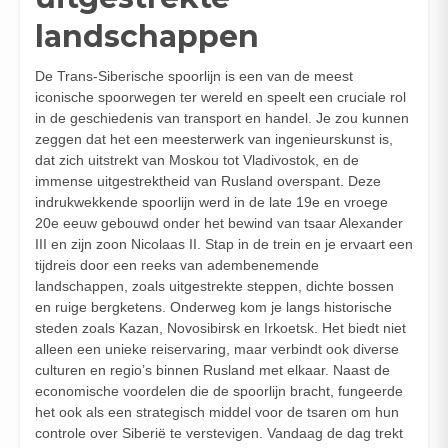
landschappen
De Trans-Siberische spoorlijn is een van de meest
iconische spoorwegen ter wereld en speelt een cruciale rol
in de geschiedenis van transport en handel. Je zou kunnen
zeggen dat het een meesterwerk van ingenieurskunst is,
dat zich uitstrekt van Moskou tot Vladivostok, en de
immense uitgestrektheid van Rusland overspant. Deze
indrukwekkende spoorlijn werd in de late 19e en vroege
20e eeuw gebouwd onder het bewind van tsaar Alexander
III en zijn zoon Nicolaas II. Stap in de trein en je ervaart een
tijdreis door een reeks van adembenemende
landschappen, zoals uitgestrekte steppen, dichte bossen
en ruige bergketens. Onderweg kom je langs historische
steden zoals Kazan, Novosibirsk en Irkoetsk. Het biedt niet
alleen een unieke reiservaring, maar verbindt ook diverse
culturen en regio’s binnen Rusland met elkaar. Naast de
economische voordelen die de spoorlijn bracht, fungeerde
het ook als een strategisch middel voor de tsaren om hun
controle over Siberië te verstevigen. Vandaag de dag trekt