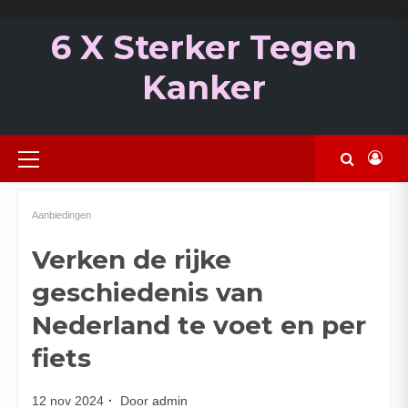
Ga
naar
6 X Sterker Tegen
de
inhoud
Kanker
Primair
menu
Aanbiedingen
Verken de rijke
geschiedenis van
Nederland te voet en per
fiets
12 nov 2024
Door
admin