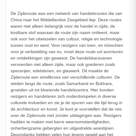
De Zijderoute was een netwerk van handelsroutes die van
China naar het Middellandse Zeegebied liep. Deze routes
waren niet alleen belangrijk voor de handel in zijde, de
kostbare stof waaraan de route zijn naam ontleent, maar
ook voor het uitwisselen van cultuur, religie en technologie
tussen oost en west. Voor reizigers van toen, en misschien
voor je verbeelding van nu, moet deze route vol avonturen
en ontdekkingen zijn geweest. De handelskaravanen
vervoerden niet alleen zijde, maar ook goederen zoals
specerijen, edelstenen, en glaswerk. Dit maakte de
Zijderoute een smeltkroes van verschillende culturen. De
steden langs de route, zoals Samarkand en Bukhara,
groeiden uit tot bloeiende handelscentra. Hier konden
reizigers en handelaren zich onderdompelen in diverse
culturele invloeden en zie je de sporen van die tijd terug in
de architectuur en kunst. Je kunt je voorstellen dat de reis
over de Zijderoute niet zonder uitdagingen was. Reizigers
hadden te maken met barre weersomstandigheden,
onherbergzame gebergten en uitgestrekte woestijnen.
Desondanks hebben velen hun levens gewijd aan het