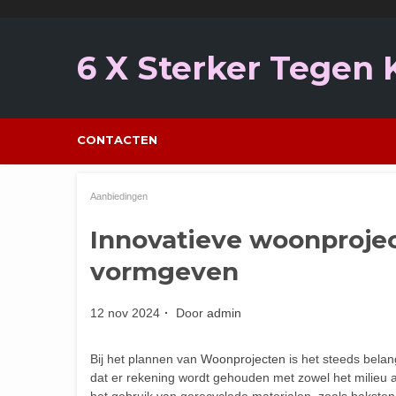
Ga
naar
de
6 X Sterker Tegen
inhoud
CONTACTEN
Aanbiedingen
Innovatieve woonproje
vormgeven
12 nov 2024
Door
admin
Bij het plannen van
Woonprojecten
is het steeds belan
dat er rekening wordt gehouden met zowel het milieu a
het gebruik van gerecyclede materialen, zoals baksten