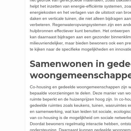
helpt het inzetten van energie-efficiënte systemen, 
energiekosten en het verlagen van de uitstoot van br
daken en verticale tuinen, die niet alleen bijdragen aan
verbeteren. Regenwateropvangsystemen zijn een ander
hulpbronnen effectiever kunt benutten. Het ontwerpen v
kan daarnaast bijdragen aan een gezonder binnenklim
milieuvriendelijker, maar bieden bewoners ook een pret
te kijken naar de specifieke mogelijkheden en innovaties
Samenwonen in gede
woongemeenschapp
Co-housing en gedeelde woongemeenschappen zijn wo
bepaalde voorzieningen te delen. Deze manier van won
ruimte beperkt en de huizenprijzen hoog zijn. In co-
gedeelde ruimtes zoals keukens, tuinen, wasruimtes 
en samenwerking, wat kan leiden tot sociale, ecologi
van co-housing is de mogelijkheid om sociale netwerk
Doordat bewoners regelmatig interactie hebben, ontsta
ondersteuning. Daarnaast kunnen gedeelde woongemee