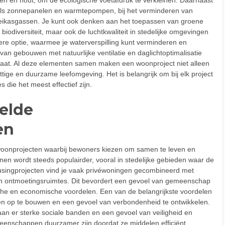
zoals zonnepanelen en warmtepompen, bij het verminderen van
oeikasgassen. Je kunt ook denken aan het toepassen van groene
 biodiversiteit, maar ook de luchtkwaliteit in stedelijke omgevingen
e optie, waarmee je waterverspilling kunt verminderen en
an gebouwen met natuurlijke ventilatie en daglichtoptimalisatie
aat. Al deze elementen samen maken een woonproject niet alleen
tige en duurzame leefomgeving. Het is belangrijk om bij elk project
 die het meest effectief zijn.
elde
en
onprojecten waarbij bewoners kiezen om samen te leven en
en wordt steeds populairder, vooral in stedelijke gebieden waar de
housingprojecten vind je vaak privéwoningen gecombineerd met
en ontmoetingsruimtes. Dit bevordert een gevoel van gemeenschap
sche en economische voordelen. Een van de belangrijkste voordelen
en op te bouwen en een gevoel van verbondenheid te ontwikkelen.
an er sterke sociale banden en een gevoel van veiligheid en
nschappen duurzamer zijn doordat ze middelen efficiënt