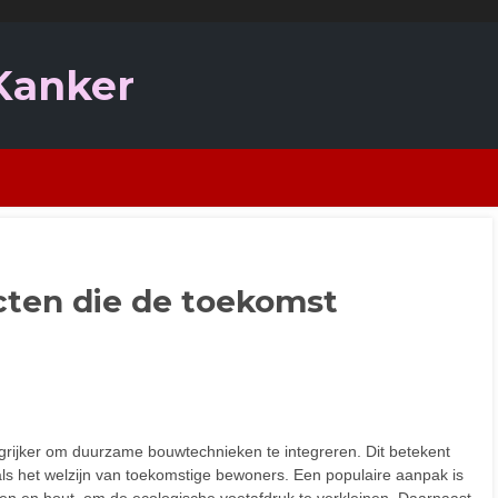
 Kanker
cten die de toekomst
grijker om duurzame bouwtechnieken te integreren. Dit betekent
ls het welzijn van toekomstige bewoners. Een populaire aanpak is
en en hout, om de ecologische voetafdruk te verkleinen. Daarnaast