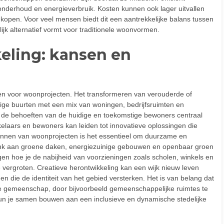
nderhoud en energieverbruik. Kosten kunnen ook lager uitvallen
kopen. Voor veel mensen biedt dit een aantrekkelijke balans tussen
k alternatief vormt voor traditionele woonvormen.
eling: kansen en
den voor woonprojecten. Het transformeren van verouderde of
dige buurten met een mix van woningen, bedrijfsruimten en
 je de behoeften van de huidige en toekomstige bewoners centraal
elaars en bewoners kan leiden tot innovatieve oplossingen die
plannen van woonprojecten is het essentieel om duurzame en
Denk aan groene daken, energiezuinige gebouwen en openbaar groen
egen hoe je de nabijheid van voorzieningen zoals scholen, winkels en
vergroten. Creatieve herontwikkeling kan een wijk nieuw leven
en die de identiteit van het gebied versterken. Het is van belang dat
de gemeenschap, door bijvoorbeeld gemeenschappelijke ruimtes te
kun je samen bouwen aan een inclusieve en dynamische stedelijke