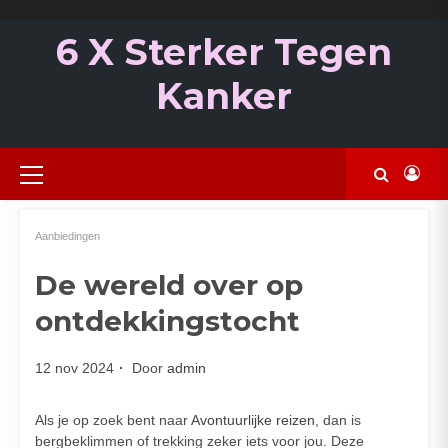
Ga
naar
6 X Sterker Tegen
de
inhoud
Kanker
Primair
menu
Aanbiedingen
De wereld over op
ontdekkingstocht
12 nov 2024
Door
admin
Als je op zoek bent naar
Avontuurlijke reizen
, dan is
bergbeklimmen of trekking zeker iets voor jou. Deze