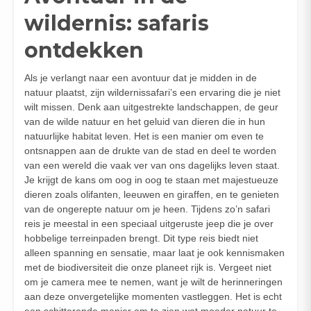
wildernis: safaris
ontdekken
Als je verlangt naar een avontuur dat je midden in de
natuur plaatst, zijn wildernissafari’s een ervaring die je niet
wilt missen. Denk aan uitgestrekte landschappen, de geur
van de wilde natuur en het geluid van dieren die in hun
natuurlijke habitat leven. Het is een manier om even te
ontsnappen aan de drukte van de stad en deel te worden
van een wereld die vaak ver van ons dagelijks leven staat.
Je krijgt de kans om oog in oog te staan met majestueuze
dieren zoals olifanten, leeuwen en giraffen, en te genieten
van de ongerepte natuur om je heen. Tijdens zo’n safari
reis je meestal in een speciaal uitgeruste jeep die je over
hobbelige terreinpaden brengt. Dit type reis biedt niet
alleen spanning en sensatie, maar laat je ook kennismaken
met de biodiversiteit die onze planeet rijk is. Vergeet niet
om je camera mee te nemen, want je wilt de herinneringen
aan deze onvergetelijke momenten vastleggen. Het is echt
een schitterende manier om te zien wat moeder natuur te