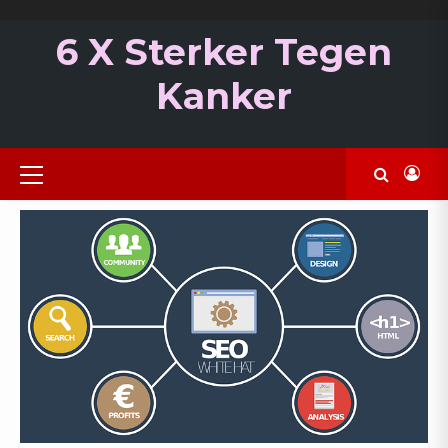
Ga
naar
6 X Sterker Tegen
de
inhoud
Kanker
Primair
menu