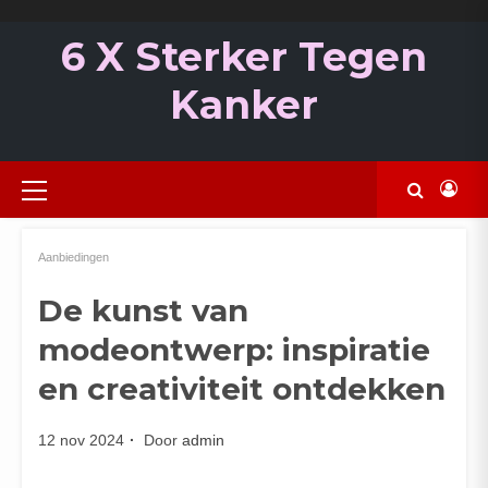
Ga
naar
6 X Sterker Tegen
de
inhoud
Kanker
Primair
menu
Aanbiedingen
De kunst van
modeontwerp: inspiratie
en creativiteit ontdekken
12 nov 2024
Door
admin