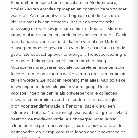
Kleurentheorie speelt een cruciale rol in
Modeontwerp
,
omdat kleuren emoties oproepen en communiceren zonder
woorden. Als modeontwerper begrijp je dat de keuze van
kleuren meer is dan esthetiek; het is een strategische
beslissing die wereldwijd resonantie kan hebben. Kleuren
kunnen historische en culturele betekenissen dragen. Denk
aan de passie van rood of de kalmte van blauw. Bij het
ontwerpen moet je bewust zijn van deze associaties om de
gewenste boodschap over te brengen. Trendvoorspelling is
een ander belangrijk aspect binnen modeontwerp.
Voorspellers analyseren sociale, culturele en economische
factoren om te anticiperen welke kleuren en stijlen populair
zullen worden. Ze houden rekening met alles, van politieke
bewegingen tot technologische vooruitgang. Deze
voorspellingen helpen je als ontwerper om je collecties
relevant en vooruitstrevend te houden. Een belangrijke
bron voor trendinformatie is Pantone, dat elk jaar een
“Kleur van het Jaar” aankondigt, wat vaak een grote invloed
heeft op de mode-industrie. Als ontwerper moet je niet
alleen de huidige trends volgen, maar ze ook proberen te
beïnvloeden en hierop vooruit te lopen door innovatieve en