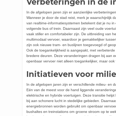
Verbeteringen in de i
In de afgelopen jaren zijn er aanzienlijke verbetering
Wanneer je door de stad reist, merk je waarschijnlijk d
van realtime-informatiesystemen betekent dat je nu i
volgende bus of trein. Daarnaast zijn veel oude voertu
vaak stiller en comfortabeler zijn. De uitbreiding van 
multimodaal vervoer, waardoor je gemakkelijker tussen
zijn ook nieuwe tram- en buslijnen toegevoegd of geopt
Ook de toegankelijkheid is aangepakt, met verbeterde
bredere deuren. Deze veranderingen dragen bij aan 
openbaar vervoer niet alleen toegankelijker, maar ook v
Initiatieven voor mil
In de afgelopen jaren zijn er verschillende milieu- en
Eén van de meest voor de hand liggende veranderingen
elektrische en hybride voertuigen. Deze transitie help
bij aan schonere lucht in stedelijke gebieden. Daarnaas
energiebronnen worden gebruikt om openbaar vervoer 
bushaltes en treinstations om groene stroom op te wek