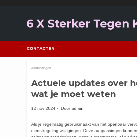
Ga
naar
de
6 X Sterker Tegen
inhoud
CONTACTEN
Aanbiedingen
Actuele updates over he
wat je moet weten
12 nov 2024
Door
admin
Als je regelmatig gebruikmaakt van het openbaar vervoe
dienstregeling wijzigingen. Deze aanpassingen kunnen
seizoensveranderingen, grote evenementen, of werkz