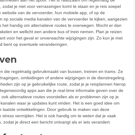
zodat je niet voor verrassingen komt te staan en je reis soepel
de website van de vervoerder, hun mobiele app, of op de
 om op sociale media kanalen van de vervoerder te kijken, aangezien
is het handig om alternatieve routes te overwegen. Mocht er dan
hakelen en wellicht een andere bus of trein nemen. Plan je reizen
nplant voor het geval er onverwachte wijzigingen zijn. Zo kun je met
id bent op eventuele veranderingen.
even
en die regelmatig gebruikmaakt van bussen, treinen en trams. Ze
tragingen, omleidingen of andere wijzigingen in de dienstregeling.
eden zijn op je gebruikelijke route, zodat je je reisplannen hierop
egenwoordig apps aan die je real-time informatie geven over de
ok alternatieve routes voorstellen als er problemen zijn op je
a-kanalen waar je updates kunt vinden. Het is een goed idee om
de laatste ontwikkelingen. Door gebruik te maken van deze
ge stress vermijden. Het is ook handig om te weten dat je vaak
, zodat je direct een bericht ontvangt als er iets verandert.