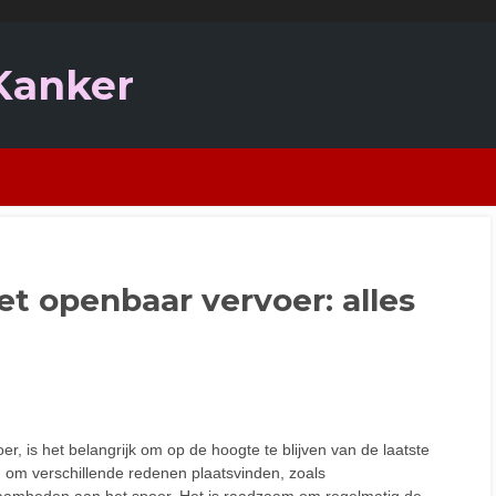
 Kanker
t openbaar vervoer: alles
r, is het belangrijk om op de hoogte te blijven van de laatste
 om verschillende redenen plaatsvinden, zoals
aamheden aan het spoor. Het is raadzaam om regelmatig de