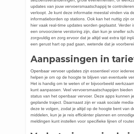
updates van jouw vervoersmaatschappij te controleren, 
verloopt. Je kunt deze informatie meestal vinden via 
informatieborden op stations. Ook kan het nuttig zijn
hier vaak real-time updates worden geplaatst. Verder 
een onvoorziene verstoring zijn, dan kun je sneller sc
zorgvuldig en zorg ervoor dat je altijd wat extra tijd i
een gerust hart op pad gaan, wetende dat je voorbere
Aanpassingen in tari
Openbaar vervoer updates
zijn essentieel voor iedere
helpen je om op de hoogte te blijven van eventuele ver
Het is handig om te weten of er bijvoorbeeld werkzaamh
kunt aanpassen. Veel vervoersmaatschappijen bieden t
status van het openbaar vervoer. Deze apps kunnen je o
geplande traject. Daarnaast zijn er vaak sociale medi
deze te volgen, zodat je altijd op de hoogte bent van 
middelen, kun je je reis efficiënter plannen en onnodi
meldingen kunt instellen voor specifieke lijnen of routes