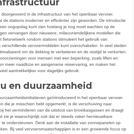
nfrastructuur
en doorgevoerd in de infrastructuur van het openbaar vervoer.
at de stations moderner en efficiënter zijn geworden. De introductie
n een oogopslag kunt zien hoelang je nog moet wachten op de
igen vervangen door nieuwere, milieuvriendelijkere modellen die
het fietsnetwerk rondom stations stimuleert het gebruik van
 verschillende vervoermiddelen kunt overschakelen. In veel steden
imaliseerd om de dekking te verbeteren en de reistijd te verkorten.
 voorzieningen voor mensen met een beperking, zoals liften en
een meer naadloze en aangename reiservaring, en maken het
eel aantrekkelijker voor dagelijks gebruik.
ieu en duurzaamheid
 duurzaamheidsinitiatieven geïntroduceerd in het openbaar vervoer.
 die je misschien hebt opgemerkt, is de verschuiving naar
t bij het verminderen van de uitstoot van broeikasgassen en draagt
t zie je waarschijnlijk ook dat er steeds vaker hernieuwbare
te ondersteunen. Denk aan de installatie van zonnepanelen op
ken. Bij veel vervoersmaatschappijen is er een groeiende focus op