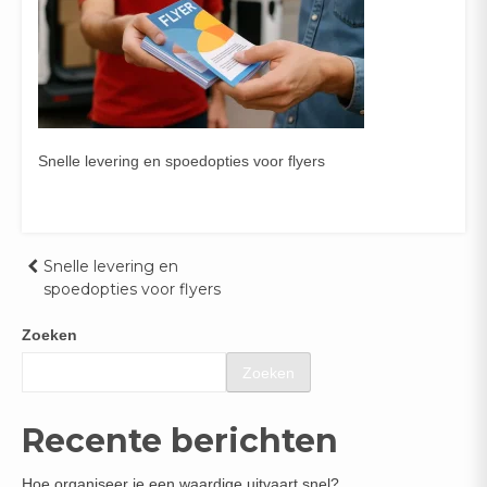
Snelle levering en spoedopties voor flyers
Bericht
Snelle levering en
spoedopties voor flyers
navigatie
Zoeken
Zoeken
Recente berichten
Hoe organiseer je een waardige uitvaart snel?