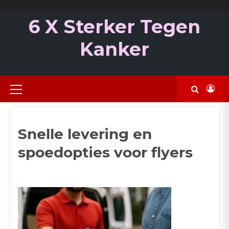
Ga
naar
6 X Sterker Tegen
de
inhoud
Kanker
Primair
menu
Snelle levering en
spoedopties voor flyers