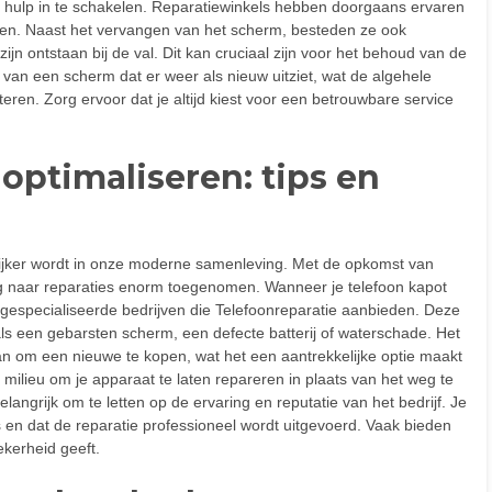
le hulp in te schakelen. Reparatiewinkels hebben doorgaans ervaren
tellen. Naast het vervangen van het scherm, besteden ze ook
jn ontstaan bij de val. Dit kan cruciaal zijn voor het behoud van de
je van een scherm dat er weer als nieuw uitziet, wat de algehele
eren. Zorg ervoor dat je altijd kiest voor een betrouwbare service
optimaliseren: tips en
ijker wordt in onze moderne samenleving. Met de opkomst van
 naar reparaties enorm toegenomen. Wanneer je telefoon kapot
el gespecialiseerde bedrijven die Telefoonreparatie aanbieden. Deze
als een gebarsten scherm, een defecte batterij of waterschade. Het
an om een nieuwe te kopen, wat het een aantrekkelijke optie maakt
milieu om je apparaat te laten repareren in plaats van het weg te
elangrijk om te letten op de ervaring en reputatie van het bedrijf. Je
is en dat de reparatie professioneel wordt uitgevoerd. Vaak bieden
ekerheid geeft.