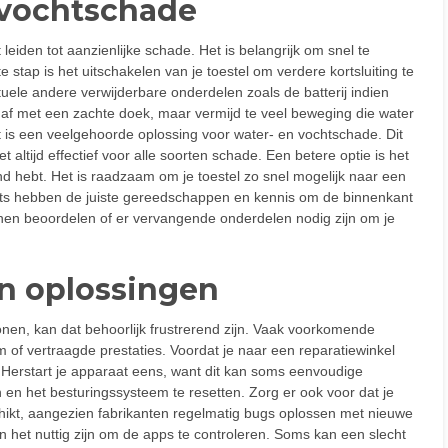
 vochtschade
 leiden tot aanzienlijke schade. Het is belangrijk om snel te
stap is het uitschakelen van je toestel om verdere kortsluiting te
ele andere verwijderbare onderdelen zoals de batterij indien
 af met een zachte doek, maar vermijd te veel beweging die water
t is een veelgehoorde oplossing voor water- en vochtschade. Dit
t altijd effectief voor alle soorten schade. Een betere optie is het
hand hebt. Het is raadzaam om je toestel zo snel mogelijk naar een
erts hebben de juiste gereedschappen en kennis om de binnenkant
nen beoordelen of er vervangende onderdelen nodig zijn om je
n oplossingen
nen, kan dat behoorlijk frustrerend zijn. Vaak voorkomende
 of vertraagde prestaties. Voordat je naar een reparatiewinkel
n. Herstart je apparaat eens, want dit kan soms eenvoudige
n het besturingssysteem te resetten. Zorg er ook voor dat je
chikt, aangezien fabrikanten regelmatig bugs oplossen met nieuwe
 het nuttig zijn om de apps te controleren. Soms kan een slecht