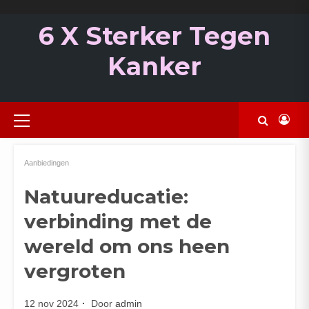
Ga
naar
6 X Sterker Tegen
de
inhoud
Kanker
Primair
menu
Aanbiedingen
Natuureducatie:
verbinding met de
wereld om ons heen
vergroten
12 nov 2024
Door
admin