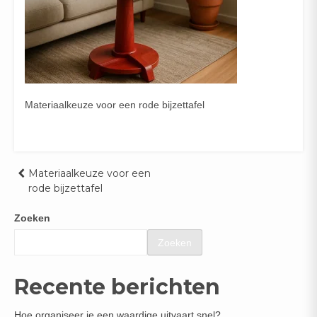
Materiaalkeuze voor een rode bijzettafel
Bericht
Materiaalkeuze voor een
rode bijzettafel
navigatie
Zoeken
Zoeken
Recente berichten
Hoe organiseer je een waardige uitvaart snel?