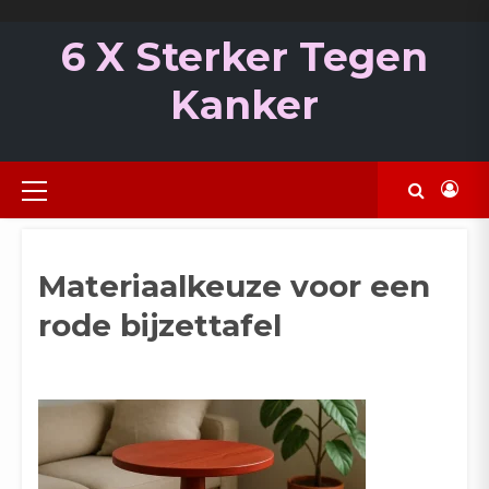
Ga
naar
6 X Sterker Tegen
de
inhoud
Kanker
Primair
menu
Materiaalkeuze voor een
rode bijzettafel